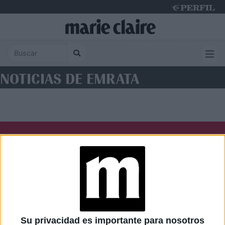
Monday 10 de August de 2026
NOTICIAS DE EMRATA
Diario Perfil
Caras
Noticias
Fortuna
Hombre
Weekend
Parabrisas
Supercampo
Su privacidad es importante para nosotros