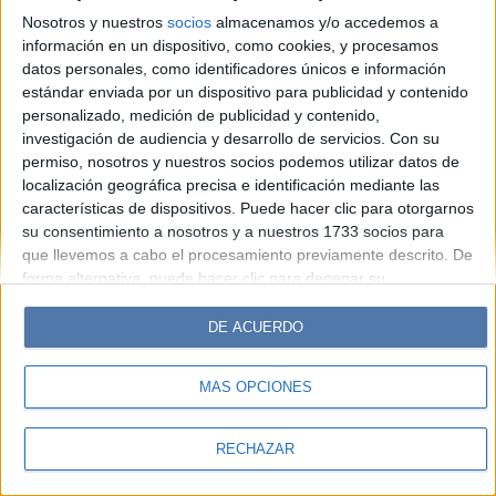
Look
Luz
Mía
Lunateen
Break
BATimes
Nosotros y nuestros
socios
almacenamos y/o accedemos a
información en un dispositivo, como cookies, y procesamos
© Perfil.com 2006-2019 - Todos los derechos reservados
datos personales, como identificadores únicos e información
Registro de Propiedad Intelectual: Nro. 5346433
estándar enviada por un dispositivo para publicidad y contenido
personalizado, medición de publicidad y contenido,
investigación de audiencia y desarrollo de servicios.
Con su
permiso, nosotros y nuestros socios podemos utilizar datos de
localización geográfica precisa e identificación mediante las
características de dispositivos. Puede hacer clic para otorgarnos
su consentimiento a nosotros y a nuestros 1733 socios para
que llevemos a cabo el procesamiento previamente descrito. De
forma alternativa, puede hacer clic para denegar su
consentimiento o acceder a información más detallada y
cambiar sus preferencias antes de otorgar su consentimiento.
DE ACUERDO
Tenga en cuenta que algún procesamiento de sus datos
personales puede no requerir de su consentimiento, pero usted
MÁS OPCIONES
tiene el derecho de rechazar tal procesamiento. Sus
preferencias se aplicarán solo a este sitio web. Puede cambiar
sus preferencias o retirar su consentimiento en cualquier
RECHAZAR
momento volviendo a este sitio y haciendo clic en el botón
"Privacidad" en la parte inferior de la página web.