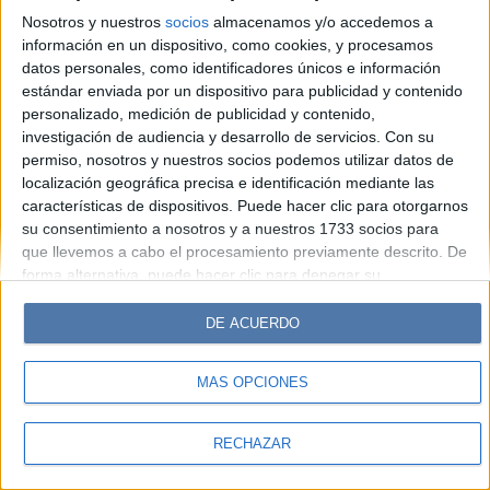
Look
Luz
Mía
Lunateen
Break
BATimes
Nosotros y nuestros
socios
almacenamos y/o accedemos a
información en un dispositivo, como cookies, y procesamos
© Perfil.com 2006-2019 - Todos los derechos reservados
datos personales, como identificadores únicos e información
Registro de Propiedad Intelectual: Nro. 5346433
estándar enviada por un dispositivo para publicidad y contenido
personalizado, medición de publicidad y contenido,
investigación de audiencia y desarrollo de servicios.
Con su
permiso, nosotros y nuestros socios podemos utilizar datos de
localización geográfica precisa e identificación mediante las
características de dispositivos. Puede hacer clic para otorgarnos
su consentimiento a nosotros y a nuestros 1733 socios para
que llevemos a cabo el procesamiento previamente descrito. De
forma alternativa, puede hacer clic para denegar su
consentimiento o acceder a información más detallada y
cambiar sus preferencias antes de otorgar su consentimiento.
DE ACUERDO
Tenga en cuenta que algún procesamiento de sus datos
personales puede no requerir de su consentimiento, pero usted
MÁS OPCIONES
tiene el derecho de rechazar tal procesamiento. Sus
preferencias se aplicarán solo a este sitio web. Puede cambiar
sus preferencias o retirar su consentimiento en cualquier
RECHAZAR
momento volviendo a este sitio y haciendo clic en el botón
"Privacidad" en la parte inferior de la página web.