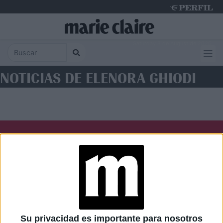
Saturday 8 de August de 2026
NOTICIAS DE ELENORA GHIODI
Diario Perfil
Caras
Noticias
Fortuna
Hombre
Weekend
Parabrisas
Supercampo
Su privacidad es importante para nosotros