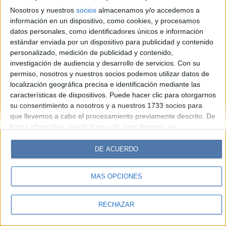
Hombre
Weekend
Parabrisas
Supercampo
Nosotros y nuestros
socios
almacenamos y/o accedemos a
Look
Luz
Mía
Lunateen
Break
BATimes
información en un dispositivo, como cookies, y procesamos
datos personales, como identificadores únicos e información
estándar enviada por un dispositivo para publicidad y contenido
© Perfil.com 2006-2019 - Todos los derechos reservados
personalizado, medición de publicidad y contenido,
Registro de Propiedad Intelectual: Nro. 5346433
investigación de audiencia y desarrollo de servicios.
Con su
permiso, nosotros y nuestros socios podemos utilizar datos de
localización geográfica precisa e identificación mediante las
características de dispositivos. Puede hacer clic para otorgarnos
su consentimiento a nosotros y a nuestros 1733 socios para
que llevemos a cabo el procesamiento previamente descrito. De
forma alternativa, puede hacer clic para denegar su
consentimiento o acceder a información más detallada y
cambiar sus preferencias antes de otorgar su consentimiento.
DE ACUERDO
Tenga en cuenta que algún procesamiento de sus datos
personales puede no requerir de su consentimiento, pero usted
MÁS OPCIONES
tiene el derecho de rechazar tal procesamiento. Sus
preferencias se aplicarán solo a este sitio web. Puede cambiar
sus preferencias o retirar su consentimiento en cualquier
RECHAZAR
momento volviendo a este sitio y haciendo clic en el botón
"Privacidad" en la parte inferior de la página web.