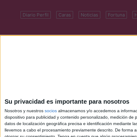
Diario Perfil
Caras
Noticias
Fortuna
Domicilio: Cal
Su privacidad es importante para nosotros
Nosotros y nuestros
socios
almacenamos y/o accedemos a información
dispositivo para publicidad y contenido personalizado, medición de pu
datos de localización geográfica precisa e identificación mediante l
llevemos a cabo el procesamiento previamente descrito. De forma al
otorgar su consentimiento.
Tenga en cuenta que algún procesamiento