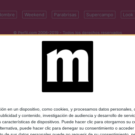
Hombre
Weekend
Parabrisas
Supercampo
Look
© Perfil.com 2006-2019 - Todos los derechos reservados
Registro de Propiedad Intelectual: Nro. 5346433
ifornia 2715, C1289ABI, CABA, Argentina | Tel: (5411) 7091-4921 | (5411)
mail:
perfilcom@perfil.com
| Propietario: Diario Perfil S.A.
 en un dispositivo, como cookies, y procesamos datos personales, co
blicidad y contenido, investigación de audiencia y desarrollo de servic
as características de dispositivos. Puede hacer clic para otorgarnos su
ternativa, puede hacer clic para denegar su consentimiento o acceder
 de sus datos personales puede no requerir de su consentimiento, per