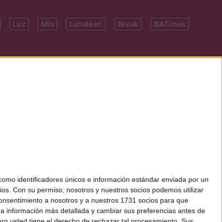
Luz
Mía
Lunateen
Break
BATimes
 7091-4922 | E-
mo identificadores únicos e información estándar enviada por un
ios.
Con su permiso, nosotros y nuestros socios podemos utilizar
 consentimiento a nosotros y a nuestros 1731 socios para que
 a información más detallada y cambiar sus preferencias antes de
o usted tiene el derecho de rechazar tal procesamiento. Sus