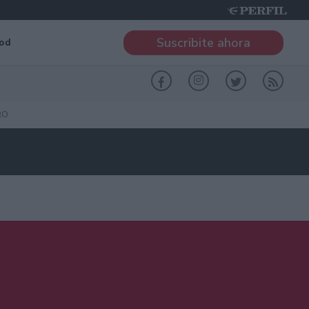
Suscribite ahora
od
RO