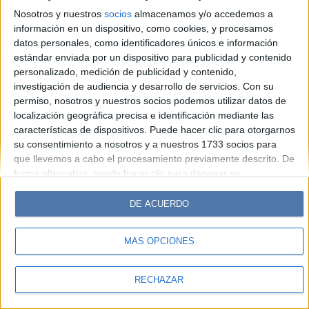
Hombre
Weekend
Parabrisas
Supercampo
Nosotros y nuestros
socios
almacenamos y/o accedemos a
Look
Luz
Mía
Lunateen
Break
BATimes
información en un dispositivo, como cookies, y procesamos
datos personales, como identificadores únicos e información
estándar enviada por un dispositivo para publicidad y contenido
© Perfil.com 2006-2019 - Todos los derechos reservados
personalizado, medición de publicidad y contenido,
Registro de Propiedad Intelectual: Nro. 5346433
investigación de audiencia y desarrollo de servicios.
Con su
permiso, nosotros y nuestros socios podemos utilizar datos de
localización geográfica precisa e identificación mediante las
características de dispositivos. Puede hacer clic para otorgarnos
su consentimiento a nosotros y a nuestros 1733 socios para
que llevemos a cabo el procesamiento previamente descrito. De
forma alternativa, puede hacer clic para denegar su
consentimiento o acceder a información más detallada y
cambiar sus preferencias antes de otorgar su consentimiento.
DE ACUERDO
Tenga en cuenta que algún procesamiento de sus datos
personales puede no requerir de su consentimiento, pero usted
MÁS OPCIONES
tiene el derecho de rechazar tal procesamiento. Sus
preferencias se aplicarán solo a este sitio web. Puede cambiar
sus preferencias o retirar su consentimiento en cualquier
RECHAZAR
momento volviendo a este sitio y haciendo clic en el botón
"Privacidad" en la parte inferior de la página web.