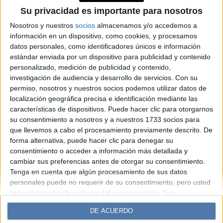
ayudan a aumentar la
Su privacidad es importante para nosotros
expectativa de vida con
Nosotros y nuestros
socios
almacenamos y/o accedemos a
información en un dispositivo, como cookies, y procesamos
calidad
datos personales, como identificadores únicos e información
estándar enviada por un dispositivo para publicidad y contenido
personalizado, medición de publicidad y contenido,
Espacio Publicitario
investigación de audiencia y desarrollo de servicios.
Con su
permiso, nosotros y nuestros socios podemos utilizar datos de
localización geográfica precisa e identificación mediante las
características de dispositivos. Puede hacer clic para otorgarnos
su consentimiento a nosotros y a nuestros 1733 socios para
que llevemos a cabo el procesamiento previamente descrito. De
forma alternativa, puede hacer clic para denegar su
consentimiento o acceder a información más detallada y
cambiar sus preferencias antes de otorgar su consentimiento.
Tenga en cuenta que algún procesamiento de sus datos
Diario Perfil
Caras
Noticias
Fortuna
personales puede no requerir de su consentimiento, pero usted
Hombre
Weekend
Parabrisas
Supercampo
tiene el derecho de rechazar tal procesamiento. Sus
preferencias se aplicarán solo a este sitio web. Puede cambiar
Look
Luz
Mía
Lunateen
Break
BATimes
DE ACUERDO
sus preferencias o retirar su consentimiento en cualquier