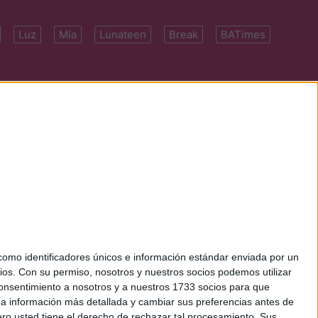
Luz
Mía
Lunateen
Break
BATimes
 7091-4922 | E-
mo identificadores únicos e información estándar enviada por un
ios.
Con su permiso, nosotros y nuestros socios podemos utilizar
 consentimiento a nosotros y a nuestros 1733 socios para que
 a información más detallada y cambiar sus preferencias antes de
o usted tiene el derecho de rechazar tal procesamiento. Sus