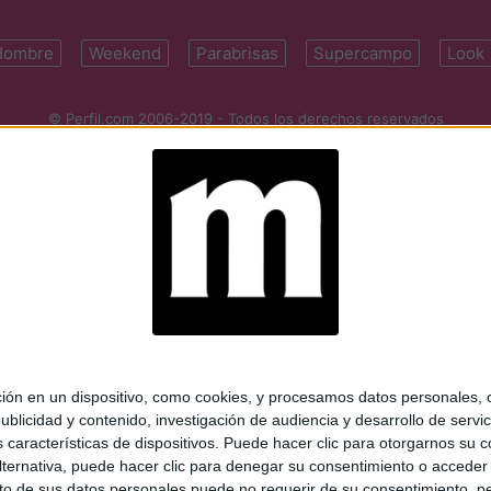
Hombre
Weekend
Parabrisas
Supercampo
Look
© Perfil.com 2006-2019 - Todos los derechos reservados
Registro de Propiedad Intelectual: Nro. 5346433
ifornia 2715, C1289ABI, CABA, Argentina | Tel: (5411) 7091-4921 | (5411)
mail:
perfilcom@perfil.com
| Propietario: Diario Perfil S.A.
 en un dispositivo, como cookies, y procesamos datos personales, co
blicidad y contenido, investigación de audiencia y desarrollo de servic
as características de dispositivos. Puede hacer clic para otorgarnos su
ternativa, puede hacer clic para denegar su consentimiento o acceder
 de sus datos personales puede no requerir de su consentimiento, per