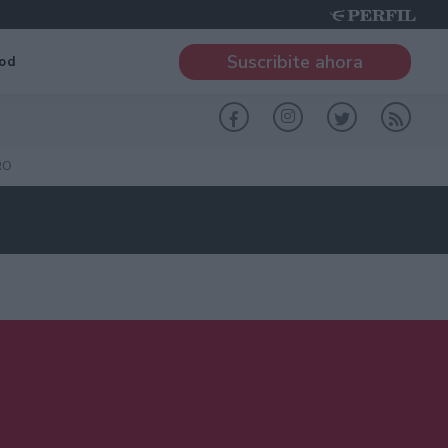
Suscribite ahora
od
RO