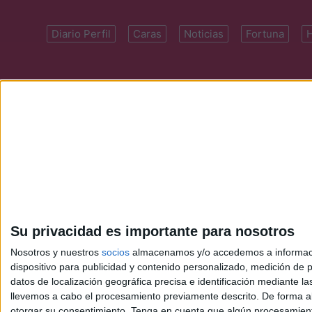
Diario Perfil
Caras
Noticias
Fortuna
Domicilio: Cal
Su privacidad es importante para nosotros
Nosotros y nuestros
socios
almacenamos y/o accedemos a información
dispositivo para publicidad y contenido personalizado, medición de pu
datos de localización geográfica precisa e identificación mediante l
llevemos a cabo el procesamiento previamente descrito. De forma al
otorgar su consentimiento.
Tenga en cuenta que algún procesamiento