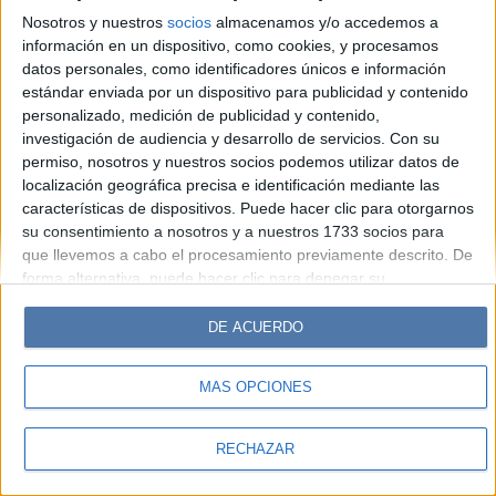
Look
Luz
Mía
Lunateen
Break
BATimes
Nosotros y nuestros
socios
almacenamos y/o accedemos a
información en un dispositivo, como cookies, y procesamos
© Perfil.com 2006-2019 - Todos los derechos reservados
datos personales, como identificadores únicos e información
Registro de Propiedad Intelectual: Nro. 5346433
estándar enviada por un dispositivo para publicidad y contenido
personalizado, medición de publicidad y contenido,
investigación de audiencia y desarrollo de servicios.
Con su
permiso, nosotros y nuestros socios podemos utilizar datos de
localización geográfica precisa e identificación mediante las
características de dispositivos. Puede hacer clic para otorgarnos
su consentimiento a nosotros y a nuestros 1733 socios para
que llevemos a cabo el procesamiento previamente descrito. De
forma alternativa, puede hacer clic para denegar su
consentimiento o acceder a información más detallada y
cambiar sus preferencias antes de otorgar su consentimiento.
DE ACUERDO
Tenga en cuenta que algún procesamiento de sus datos
personales puede no requerir de su consentimiento, pero usted
MÁS OPCIONES
tiene el derecho de rechazar tal procesamiento. Sus
preferencias se aplicarán solo a este sitio web. Puede cambiar
sus preferencias o retirar su consentimiento en cualquier
RECHAZAR
momento volviendo a este sitio y haciendo clic en el botón
"Privacidad" en la parte inferior de la página web.