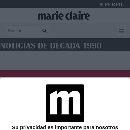
Friday 7 de August de 2026
NOTICIAS DE DECADA 1990
Diario Perfil
Caras
Noticias
Fortuna
Hombre
Weekend
Parabrisas
Supercampo
Su privacidad es importante para nosotros