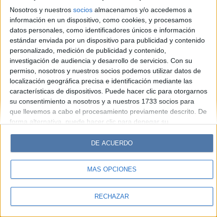
Look
Luz
Mía
Lunateen
Break
BATimes
Nosotros y nuestros
socios
almacenamos y/o accedemos a
información en un dispositivo, como cookies, y procesamos
© Perfil.com 2006-2019 - Todos los derechos reservados
datos personales, como identificadores únicos e información
Registro de Propiedad Intelectual: Nro. 5346433
estándar enviada por un dispositivo para publicidad y contenido
personalizado, medición de publicidad y contenido,
investigación de audiencia y desarrollo de servicios.
Con su
permiso, nosotros y nuestros socios podemos utilizar datos de
localización geográfica precisa e identificación mediante las
características de dispositivos. Puede hacer clic para otorgarnos
su consentimiento a nosotros y a nuestros 1733 socios para
que llevemos a cabo el procesamiento previamente descrito. De
forma alternativa, puede hacer clic para denegar su
consentimiento o acceder a información más detallada y
cambiar sus preferencias antes de otorgar su consentimiento.
DE ACUERDO
Tenga en cuenta que algún procesamiento de sus datos
personales puede no requerir de su consentimiento, pero usted
MÁS OPCIONES
tiene el derecho de rechazar tal procesamiento. Sus
preferencias se aplicarán solo a este sitio web. Puede cambiar
sus preferencias o retirar su consentimiento en cualquier
RECHAZAR
momento volviendo a este sitio y haciendo clic en el botón
"Privacidad" en la parte inferior de la página web.