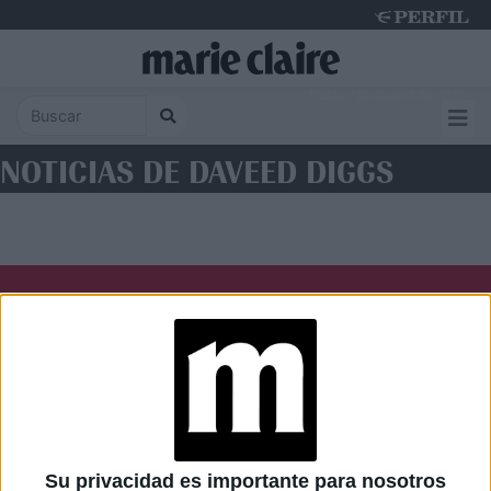
Friday 7 de August de 2026
NOTICIAS DE DAVEED DIGGS
Diario Perfil
Caras
Noticias
Fortuna
Hombre
Weekend
Parabrisas
Supercampo
Su privacidad es importante para nosotros