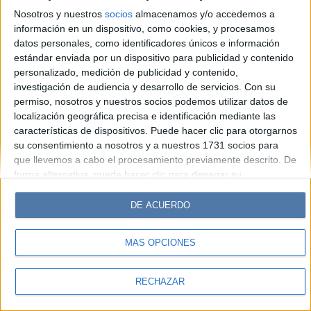
Look
Luz
Mía
Lunateen
Break
BATimes
Nosotros y nuestros
socios
almacenamos y/o accedemos a
información en un dispositivo, como cookies, y procesamos
© Perfil.com 2006-2019 - Todos los derechos reservados
datos personales, como identificadores únicos e información
Registro de Propiedad Intelectual: Nro. 5346433
estándar enviada por un dispositivo para publicidad y contenido
personalizado, medición de publicidad y contenido,
investigación de audiencia y desarrollo de servicios.
Con su
permiso, nosotros y nuestros socios podemos utilizar datos de
localización geográfica precisa e identificación mediante las
características de dispositivos. Puede hacer clic para otorgarnos
su consentimiento a nosotros y a nuestros 1731 socios para
que llevemos a cabo el procesamiento previamente descrito. De
forma alternativa, puede hacer clic para denegar su
consentimiento o acceder a información más detallada y
cambiar sus preferencias antes de otorgar su consentimiento.
DE ACUERDO
Tenga en cuenta que algún procesamiento de sus datos
personales puede no requerir de su consentimiento, pero usted
MÁS OPCIONES
tiene el derecho de rechazar tal procesamiento. Sus
preferencias se aplicarán solo a este sitio web. Puede cambiar
sus preferencias o retirar su consentimiento en cualquier
RECHAZAR
momento volviendo a este sitio y haciendo clic en el botón
"Privacidad" en la parte inferior de la página web.