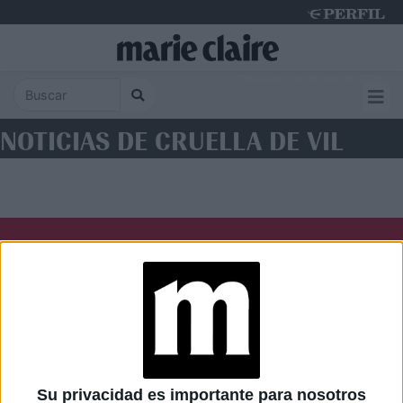
Thursday 6 de August de 2026
NOTICIAS DE CRUELLA DE VIL
Diario Perfil
Caras
Noticias
Fortuna
Hombre
Weekend
Parabrisas
Supercampo
Su privacidad es importante para nosotros