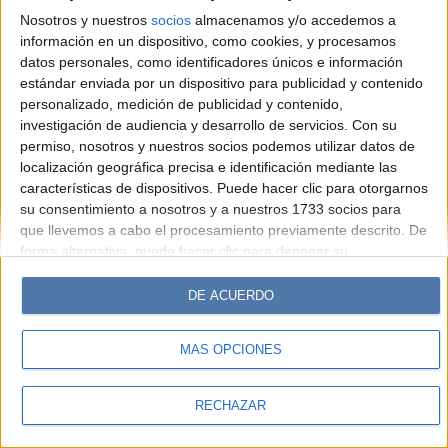
Look
Luz
Mía
Lunateen
Break
BATimes
Nosotros y nuestros
socios
almacenamos y/o accedemos a
información en un dispositivo, como cookies, y procesamos
© Perfil.com 2006-2019 - Todos los derechos reservados
datos personales, como identificadores únicos e información
Registro de Propiedad Intelectual: Nro. 5346433
estándar enviada por un dispositivo para publicidad y contenido
personalizado, medición de publicidad y contenido,
investigación de audiencia y desarrollo de servicios.
Con su
permiso, nosotros y nuestros socios podemos utilizar datos de
localización geográfica precisa e identificación mediante las
características de dispositivos. Puede hacer clic para otorgarnos
su consentimiento a nosotros y a nuestros 1733 socios para
que llevemos a cabo el procesamiento previamente descrito. De
forma alternativa, puede hacer clic para denegar su
consentimiento o acceder a información más detallada y
cambiar sus preferencias antes de otorgar su consentimiento.
DE ACUERDO
Tenga en cuenta que algún procesamiento de sus datos
personales puede no requerir de su consentimiento, pero usted
MÁS OPCIONES
tiene el derecho de rechazar tal procesamiento. Sus
preferencias se aplicarán solo a este sitio web. Puede cambiar
sus preferencias o retirar su consentimiento en cualquier
RECHAZAR
momento volviendo a este sitio y haciendo clic en el botón
"Privacidad" en la parte inferior de la página web.