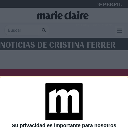
Thursday 6 de August de 2026
NOTICIAS DE CRISTINA FERRER
Diario Perfil
Caras
Noticias
Fortuna
Hombre
Weekend
Parabrisas
Supercampo
Su privacidad es importante para nosotros