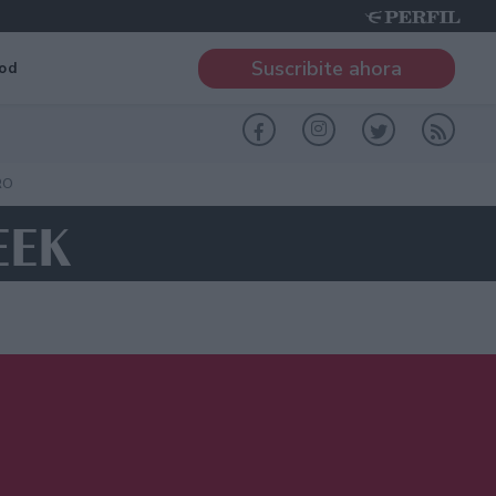
Suscribite ahora
od
RO
EEK