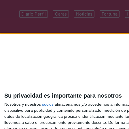
Diario Perfil
Caras
Noticias
Fortuna
Domicilio: Cal
Su privacidad es importante para nosotros
Nosotros y nuestros
socios
almacenamos y/o accedemos a información
dispositivo para publicidad y contenido personalizado, medición de pu
datos de localización geográfica precisa e identificación mediante l
llevemos a cabo el procesamiento previamente descrito. De forma al
otorgar su consentimiento.
Tenga en cuenta que algún procesamiento