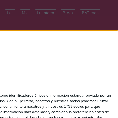
Luz
Mía
Lunateen
Break
BATimes
 7091-4922 | E-
mo identificadores únicos e información estándar enviada por un
ios.
Con su permiso, nosotros y nuestros socios podemos utilizar
 consentimiento a nosotros y a nuestros 1733 socios para que
 a información más detallada y cambiar sus preferencias antes de
o usted tiene el derecho de rechazar tal procesamiento. Sus