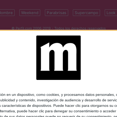
Hombre
Weekend
Parabrisas
Supercampo
Look
© Perfil.com 2006-2019 - Todos los derechos reservados
Registro de Propiedad Intelectual: Nro. 5346433
ifornia 2715, C1289ABI, CABA, Argentina | Tel: (5411) 7091-4921 | (5411)
mail:
perfilcom@perfil.com
| Propietario: Diario Perfil S.A.
 en un dispositivo, como cookies, y procesamos datos personales, co
blicidad y contenido, investigación de audiencia y desarrollo de servic
as características de dispositivos. Puede hacer clic para otorgarnos su
ternativa, puede hacer clic para denegar su consentimiento o acceder
 de sus datos personales puede no requerir de su consentimiento, per