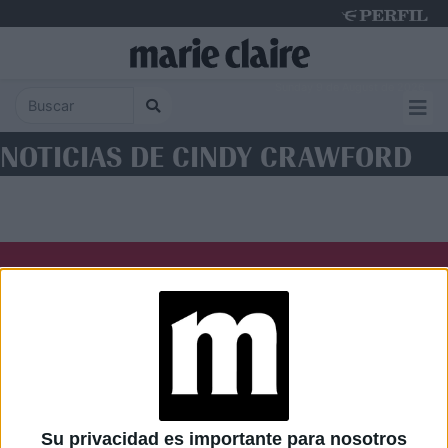
Sunday 9 de August de 2026
NOTICIAS DE CINDY CRAWFORD
Diario Perfil
Caras
Noticias
Fortuna
Hombre
Weekend
Parabrisas
Supercampo
Su privacidad es importante para nosotros