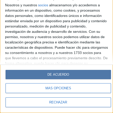
Look
Luz
Mía
Lunateen
Break
BATimes
Nosotros y nuestros
socios
almacenamos y/o accedemos a
información en un dispositivo, como cookies, y procesamos
© Perfil.com 2006-2019 - Todos los derechos reservados
datos personales, como identificadores únicos e información
Registro de Propiedad Intelectual: Nro. 5346433
estándar enviada por un dispositivo para publicidad y contenido
personalizado, medición de publicidad y contenido,
investigación de audiencia y desarrollo de servicios.
Con su
permiso, nosotros y nuestros socios podemos utilizar datos de
localización geográfica precisa e identificación mediante las
características de dispositivos. Puede hacer clic para otorgarnos
su consentimiento a nosotros y a nuestros 1733 socios para
que llevemos a cabo el procesamiento previamente descrito. De
forma alternativa, puede hacer clic para denegar su
consentimiento o acceder a información más detallada y
cambiar sus preferencias antes de otorgar su consentimiento.
DE ACUERDO
Tenga en cuenta que algún procesamiento de sus datos
personales puede no requerir de su consentimiento, pero usted
MÁS OPCIONES
tiene el derecho de rechazar tal procesamiento. Sus
preferencias se aplicarán solo a este sitio web. Puede cambiar
sus preferencias o retirar su consentimiento en cualquier
RECHAZAR
momento volviendo a este sitio y haciendo clic en el botón
"Privacidad" en la parte inferior de la página web.