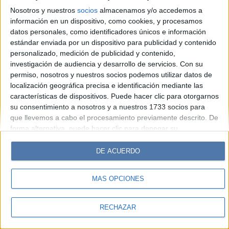
Look
Luz
Mía
Lunateen
Break
BATimes
Nosotros y nuestros
socios
almacenamos y/o accedemos a
información en un dispositivo, como cookies, y procesamos
© Perfil.com 2006-2019 - Todos los derechos reservados
datos personales, como identificadores únicos e información
Registro de Propiedad Intelectual: Nro. 5346433
estándar enviada por un dispositivo para publicidad y contenido
personalizado, medición de publicidad y contenido,
investigación de audiencia y desarrollo de servicios.
Con su
permiso, nosotros y nuestros socios podemos utilizar datos de
localización geográfica precisa e identificación mediante las
características de dispositivos. Puede hacer clic para otorgarnos
su consentimiento a nosotros y a nuestros 1733 socios para
que llevemos a cabo el procesamiento previamente descrito. De
forma alternativa, puede hacer clic para denegar su
consentimiento o acceder a información más detallada y
cambiar sus preferencias antes de otorgar su consentimiento.
DE ACUERDO
Tenga en cuenta que algún procesamiento de sus datos
personales puede no requerir de su consentimiento, pero usted
MÁS OPCIONES
tiene el derecho de rechazar tal procesamiento. Sus
preferencias se aplicarán solo a este sitio web. Puede cambiar
sus preferencias o retirar su consentimiento en cualquier
RECHAZAR
momento volviendo a este sitio y haciendo clic en el botón
"Privacidad" en la parte inferior de la página web.