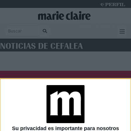
Saturday 8 de August de 2026
NOTICIAS DE CEFALEA
Diario Perfil
Caras
Noticias
Fortuna
Hombre
Weekend
Parabrisas
Supercampo
Su privacidad es importante para nosotros