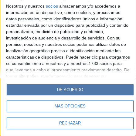
Look
Luz
Mía
Lunateen
Break
BATimes
Nosotros y nuestros
socios
almacenamos y/o accedemos a
información en un dispositivo, como cookies, y procesamos
© Perfil.com 2006-2019 - Todos los derechos reservados
datos personales, como identificadores únicos e información
Registro de Propiedad Intelectual: Nro. 5346433
estándar enviada por un dispositivo para publicidad y contenido
personalizado, medición de publicidad y contenido,
investigación de audiencia y desarrollo de servicios.
Con su
permiso, nosotros y nuestros socios podemos utilizar datos de
localización geográfica precisa e identificación mediante las
características de dispositivos. Puede hacer clic para otorgarnos
su consentimiento a nosotros y a nuestros 1733 socios para
que llevemos a cabo el procesamiento previamente descrito. De
forma alternativa, puede hacer clic para denegar su
consentimiento o acceder a información más detallada y
cambiar sus preferencias antes de otorgar su consentimiento.
DE ACUERDO
Tenga en cuenta que algún procesamiento de sus datos
personales puede no requerir de su consentimiento, pero usted
MÁS OPCIONES
tiene el derecho de rechazar tal procesamiento. Sus
preferencias se aplicarán solo a este sitio web. Puede cambiar
sus preferencias o retirar su consentimiento en cualquier
RECHAZAR
momento volviendo a este sitio y haciendo clic en el botón
"Privacidad" en la parte inferior de la página web.