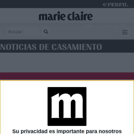
Sunday 9 de August de 2026
NOTICIAS DE CASAMIENTO
Diario Perfil
Caras
Noticias
Fortuna
Hombre
Weekend
Parabrisas
Supercampo
Su privacidad es importante para nosotros