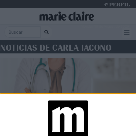
Monday 10 de August de 2026
NOTICIAS DE CARLA IACONO
MEDICINA
Ginecología y mamografías: