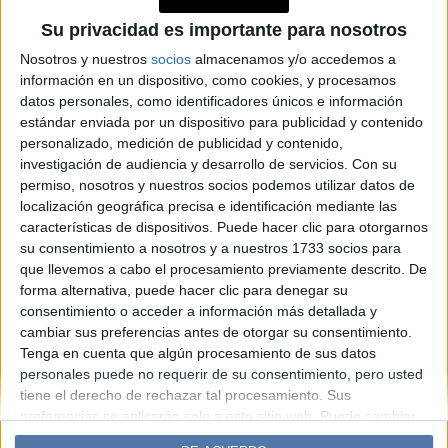
la importancia de realizar
Su privacidad es importante para nosotros
chequeos anuales y las
Nosotros y nuestros
socios
almacenamos y/o accedemos a
señales que no se deben
información en un dispositivo, como cookies, y procesamos
ignorar
datos personales, como identificadores únicos e información
estándar enviada por un dispositivo para publicidad y contenido
personalizado, medición de publicidad y contenido,
investigación de audiencia y desarrollo de servicios.
Con su
Espacio Publicitario
permiso, nosotros y nuestros socios podemos utilizar datos de
localización geográfica precisa e identificación mediante las
características de dispositivos. Puede hacer clic para otorgarnos
su consentimiento a nosotros y a nuestros 1733 socios para
que llevemos a cabo el procesamiento previamente descrito. De
forma alternativa, puede hacer clic para denegar su
consentimiento o acceder a información más detallada y
cambiar sus preferencias antes de otorgar su consentimiento.
Tenga en cuenta que algún procesamiento de sus datos
personales puede no requerir de su consentimiento, pero usted
Diario Perfil
Caras
Noticias
Fortuna
tiene el derecho de rechazar tal procesamiento. Sus
Hombre
Weekend
Parabrisas
Supercampo
preferencias se aplicarán solo a este sitio web. Puede cambiar
sus preferencias o retirar su consentimiento en cualquier
Look
Luz
Mía
Lunateen
Break
BATimes