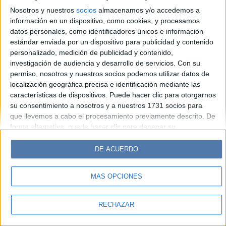
Look
Luz
Mía
Lunateen
Break
BATimes
Nosotros y nuestros
socios
almacenamos y/o accedemos a
información en un dispositivo, como cookies, y procesamos
© Perfil.com 2006-2019 - Todos los derechos reservados
datos personales, como identificadores únicos e información
Registro de Propiedad Intelectual: Nro. 5346433
estándar enviada por un dispositivo para publicidad y contenido
personalizado, medición de publicidad y contenido,
investigación de audiencia y desarrollo de servicios.
Con su
permiso, nosotros y nuestros socios podemos utilizar datos de
localización geográfica precisa e identificación mediante las
características de dispositivos. Puede hacer clic para otorgarnos
su consentimiento a nosotros y a nuestros 1731 socios para
que llevemos a cabo el procesamiento previamente descrito. De
forma alternativa, puede hacer clic para denegar su
consentimiento o acceder a información más detallada y
cambiar sus preferencias antes de otorgar su consentimiento.
DE ACUERDO
Tenga en cuenta que algún procesamiento de sus datos
personales puede no requerir de su consentimiento, pero usted
MÁS OPCIONES
tiene el derecho de rechazar tal procesamiento. Sus
preferencias se aplicarán solo a este sitio web. Puede cambiar
sus preferencias o retirar su consentimiento en cualquier
RECHAZAR
momento volviendo a este sitio y haciendo clic en el botón
"Privacidad" en la parte inferior de la página web.