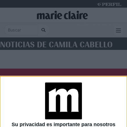
Thursday 6 de August de 2026
NOTICIAS DE CAMILA CABELLO
Diario Perfil
Caras
Noticias
Fortuna
Hombre
Weekend
Parabrisas
Supercampo
Su privacidad es importante para nosotros