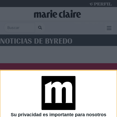
Friday 7 de August de 2026
NOTICIAS DE BYREDO
Diario Perfil
Caras
Noticias
Fortuna
Hombre
Weekend
Parabrisas
Supercampo
Su privacidad es importante para nosotros