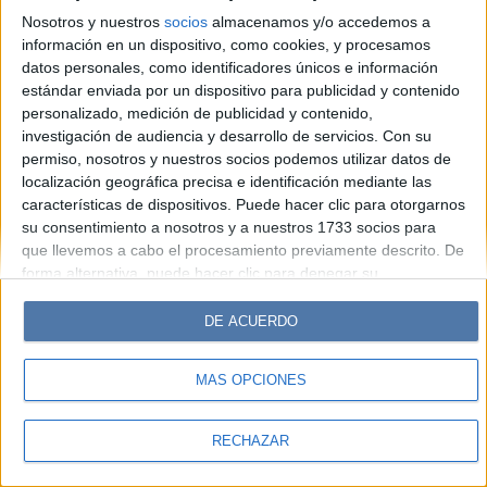
Look
Luz
Mía
Lunateen
Break
BATimes
Nosotros y nuestros
socios
almacenamos y/o accedemos a
información en un dispositivo, como cookies, y procesamos
© Perfil.com 2006-2019 - Todos los derechos reservados
datos personales, como identificadores únicos e información
Registro de Propiedad Intelectual: Nro. 5346433
estándar enviada por un dispositivo para publicidad y contenido
personalizado, medición de publicidad y contenido,
investigación de audiencia y desarrollo de servicios.
Con su
permiso, nosotros y nuestros socios podemos utilizar datos de
localización geográfica precisa e identificación mediante las
características de dispositivos. Puede hacer clic para otorgarnos
su consentimiento a nosotros y a nuestros 1733 socios para
que llevemos a cabo el procesamiento previamente descrito. De
forma alternativa, puede hacer clic para denegar su
consentimiento o acceder a información más detallada y
cambiar sus preferencias antes de otorgar su consentimiento.
DE ACUERDO
Tenga en cuenta que algún procesamiento de sus datos
personales puede no requerir de su consentimiento, pero usted
MÁS OPCIONES
tiene el derecho de rechazar tal procesamiento. Sus
preferencias se aplicarán solo a este sitio web. Puede cambiar
sus preferencias o retirar su consentimiento en cualquier
RECHAZAR
momento volviendo a este sitio y haciendo clic en el botón
"Privacidad" en la parte inferior de la página web.