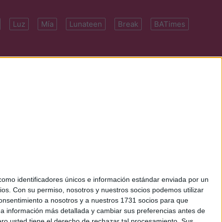
Luz
Mía
Lunateen
Break
BATimes
 7091-4922 | E-
mo identificadores únicos e información estándar enviada por un
ios.
Con su permiso, nosotros y nuestros socios podemos utilizar
 consentimiento a nosotros y a nuestros 1731 socios para que
 a información más detallada y cambiar sus preferencias antes de
o usted tiene el derecho de rechazar tal procesamiento. Sus