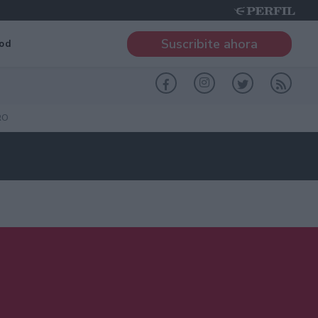
Suscribite ahora
od
RO