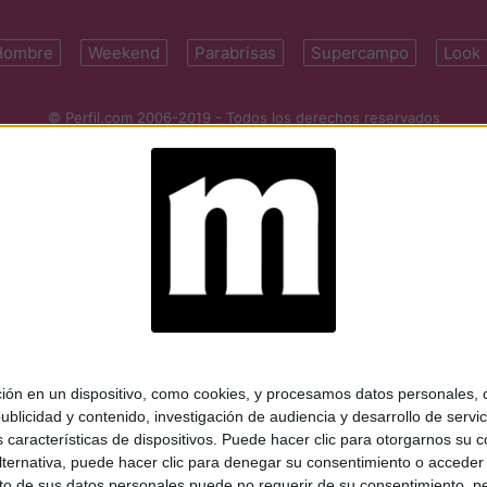
Hombre
Weekend
Parabrisas
Supercampo
Look
© Perfil.com 2006-2019 - Todos los derechos reservados
Registro de Propiedad Intelectual: Nro. 5346433
ifornia 2715, C1289ABI, CABA, Argentina | Tel: (5411) 7091-4921 | (5411)
mail:
perfilcom@perfil.com
| Propietario: Diario Perfil S.A.
 en un dispositivo, como cookies, y procesamos datos personales, co
blicidad y contenido, investigación de audiencia y desarrollo de servic
as características de dispositivos. Puede hacer clic para otorgarnos su
ternativa, puede hacer clic para denegar su consentimiento o acceder
 de sus datos personales puede no requerir de su consentimiento, per