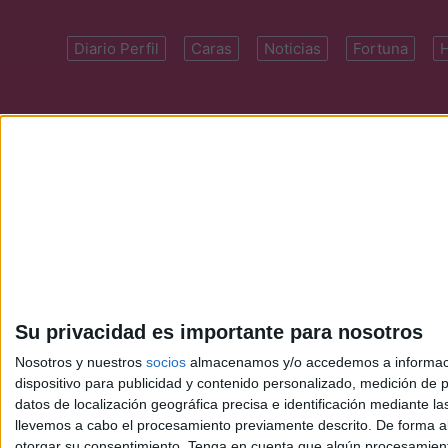
Diario Perfil
Caras
Noticias
Fortuna
Domicilio: Cal
Su privacidad es importante para nosotros
Nosotros y nuestros
socios
almacenamos y/o accedemos a información
dispositivo para publicidad y contenido personalizado, medición de pu
datos de localización geográfica precisa e identificación mediante l
llevemos a cabo el procesamiento previamente descrito. De forma al
otorgar su consentimiento.
Tenga en cuenta que algún procesamiento