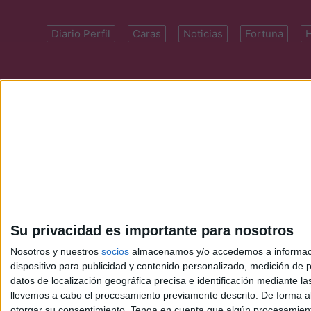
Diario Perfil
Caras
Noticias
Fortuna
Domicilio: Cal
Su privacidad es importante para nosotros
Nosotros y nuestros
socios
almacenamos y/o accedemos a información
dispositivo para publicidad y contenido personalizado, medición de pu
datos de localización geográfica precisa e identificación mediante l
llevemos a cabo el procesamiento previamente descrito. De forma al
otorgar su consentimiento.
Tenga en cuenta que algún procesamiento