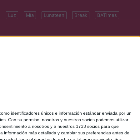
Luz
Mía
Lunateen
Break
BATimes
 7091-4922 | E-
mo identificadores únicos e información estándar enviada por un
ios.
Con su permiso, nosotros y nuestros socios podemos utilizar
 consentimiento a nosotros y a nuestros 1733 socios para que
 a información más detallada y cambiar sus preferencias antes de
o usted tiene el derecho de rechazar tal procesamiento. Sus