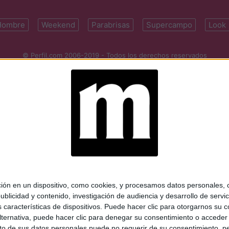
Hombre
Weekend
Parabrisas
Supercampo
Look
© Perfil.com 2006-2019 - Todos los derechos reservados
Registro de Propiedad Intelectual: Nro. 5346433
ifornia 2715, C1289ABI, CABA, Argentina | Tel: (5411) 7091-4921 | (5411)
mail:
perfilcom@perfil.com
| Propietario: Diario Perfil S.A.
 en un dispositivo, como cookies, y procesamos datos personales, co
blicidad y contenido, investigación de audiencia y desarrollo de servic
as características de dispositivos. Puede hacer clic para otorgarnos su
ternativa, puede hacer clic para denegar su consentimiento o acceder
 de sus datos personales puede no requerir de su consentimiento, per