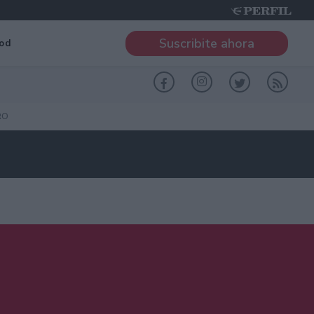
Suscribite ahora
od
RO