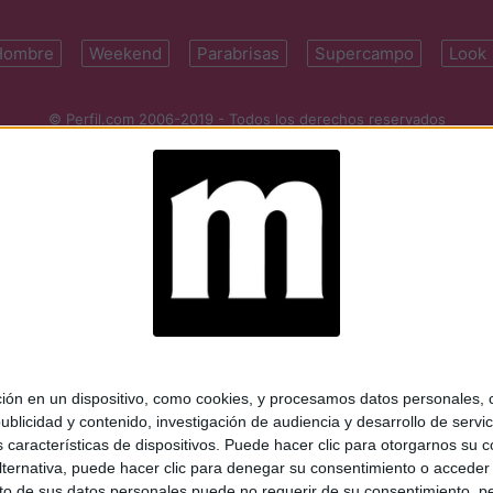
Hombre
Weekend
Parabrisas
Supercampo
Look
© Perfil.com 2006-2019 - Todos los derechos reservados
Registro de Propiedad Intelectual: Nro. 5346433
ifornia 2715, C1289ABI, CABA, Argentina | Tel: (5411) 7091-4921 | (5411)
mail:
perfilcom@perfil.com
| Propietario: Diario Perfil S.A.
 en un dispositivo, como cookies, y procesamos datos personales, co
blicidad y contenido, investigación de audiencia y desarrollo de servic
as características de dispositivos. Puede hacer clic para otorgarnos su
ternativa, puede hacer clic para denegar su consentimiento o acceder
 de sus datos personales puede no requerir de su consentimiento, per