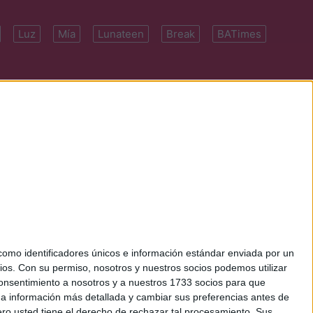
Luz
Mía
Lunateen
Break
BATimes
 7091-4922 | E-
mo identificadores únicos e información estándar enviada por un
ios.
Con su permiso, nosotros y nuestros socios podemos utilizar
 consentimiento a nosotros y a nuestros 1733 socios para que
 a información más detallada y cambiar sus preferencias antes de
o usted tiene el derecho de rechazar tal procesamiento. Sus