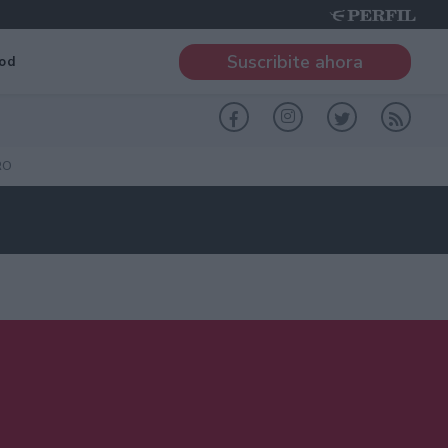
Suscribite ahora
od
RO