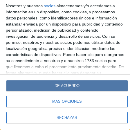
Hombre
Weekend
Parabrisas
Supercampo
Nosotros y nuestros
socios
almacenamos y/o accedemos a
Look
Luz
Mía
Lunateen
Break
BATimes
información en un dispositivo, como cookies, y procesamos
datos personales, como identificadores únicos e información
estándar enviada por un dispositivo para publicidad y contenido
© Perfil.com 2006-2019 - Todos los derechos reservados
personalizado, medición de publicidad y contenido,
Registro de Propiedad Intelectual: Nro. 5346433
investigación de audiencia y desarrollo de servicios.
Con su
permiso, nosotros y nuestros socios podemos utilizar datos de
localización geográfica precisa e identificación mediante las
características de dispositivos. Puede hacer clic para otorgarnos
su consentimiento a nosotros y a nuestros 1733 socios para
que llevemos a cabo el procesamiento previamente descrito. De
forma alternativa, puede hacer clic para denegar su
consentimiento o acceder a información más detallada y
cambiar sus preferencias antes de otorgar su consentimiento.
DE ACUERDO
Tenga en cuenta que algún procesamiento de sus datos
personales puede no requerir de su consentimiento, pero usted
MÁS OPCIONES
tiene el derecho de rechazar tal procesamiento. Sus
preferencias se aplicarán solo a este sitio web. Puede cambiar
sus preferencias o retirar su consentimiento en cualquier
RECHAZAR
momento volviendo a este sitio y haciendo clic en el botón
"Privacidad" en la parte inferior de la página web.