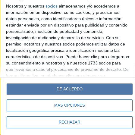
Look
Luz
Mía
Lunateen
Break
BATimes
Nosotros y nuestros
socios
almacenamos y/o accedemos a
información en un dispositivo, como cookies, y procesamos
© Perfil.com 2006-2019 - Todos los derechos reservados
datos personales, como identificadores únicos e información
Registro de Propiedad Intelectual: Nro. 5346433
estándar enviada por un dispositivo para publicidad y contenido
personalizado, medición de publicidad y contenido,
investigación de audiencia y desarrollo de servicios.
Con su
permiso, nosotros y nuestros socios podemos utilizar datos de
localización geográfica precisa e identificación mediante las
características de dispositivos. Puede hacer clic para otorgarnos
su consentimiento a nosotros y a nuestros 1733 socios para
que llevemos a cabo el procesamiento previamente descrito. De
forma alternativa, puede hacer clic para denegar su
consentimiento o acceder a información más detallada y
cambiar sus preferencias antes de otorgar su consentimiento.
DE ACUERDO
Tenga en cuenta que algún procesamiento de sus datos
personales puede no requerir de su consentimiento, pero usted
MÁS OPCIONES
tiene el derecho de rechazar tal procesamiento. Sus
preferencias se aplicarán solo a este sitio web. Puede cambiar
sus preferencias o retirar su consentimiento en cualquier
RECHAZAR
momento volviendo a este sitio y haciendo clic en el botón
"Privacidad" en la parte inferior de la página web.