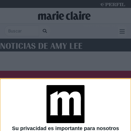
Friday 7 de August de 2026
NOTICIAS DE AMY LEE
Diario Perfil
Caras
Noticias
Fortuna
Hombre
Weekend
Parabrisas
Supercampo
Su privacidad es importante para nosotros