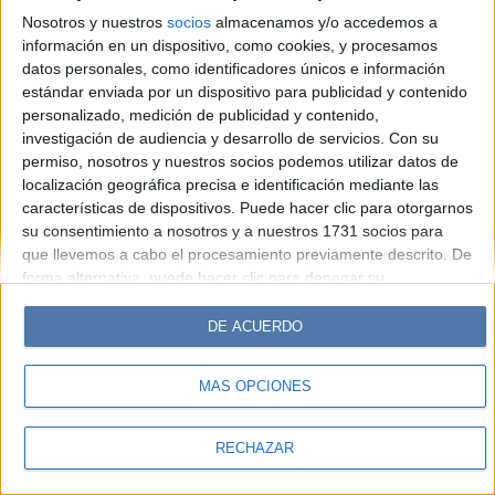
Look
Luz
Mía
Lunateen
Break
BATimes
Nosotros y nuestros
socios
almacenamos y/o accedemos a
información en un dispositivo, como cookies, y procesamos
© Perfil.com 2006-2019 - Todos los derechos reservados
datos personales, como identificadores únicos e información
Registro de Propiedad Intelectual: Nro. 5346433
estándar enviada por un dispositivo para publicidad y contenido
personalizado, medición de publicidad y contenido,
investigación de audiencia y desarrollo de servicios.
Con su
permiso, nosotros y nuestros socios podemos utilizar datos de
localización geográfica precisa e identificación mediante las
características de dispositivos. Puede hacer clic para otorgarnos
su consentimiento a nosotros y a nuestros 1731 socios para
que llevemos a cabo el procesamiento previamente descrito. De
forma alternativa, puede hacer clic para denegar su
consentimiento o acceder a información más detallada y
cambiar sus preferencias antes de otorgar su consentimiento.
DE ACUERDO
Tenga en cuenta que algún procesamiento de sus datos
personales puede no requerir de su consentimiento, pero usted
MÁS OPCIONES
tiene el derecho de rechazar tal procesamiento. Sus
preferencias se aplicarán solo a este sitio web. Puede cambiar
sus preferencias o retirar su consentimiento en cualquier
RECHAZAR
momento volviendo a este sitio y haciendo clic en el botón
"Privacidad" en la parte inferior de la página web.