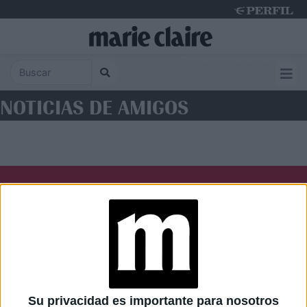
Thursday 6 de August de 2026
NOTICIAS DE AMIGOS
Diario Perfil
Caras
Noticias
Fortuna
Hombre
Weekend
Parabrisas
Supercampo
Su privacidad es importante para nosotros