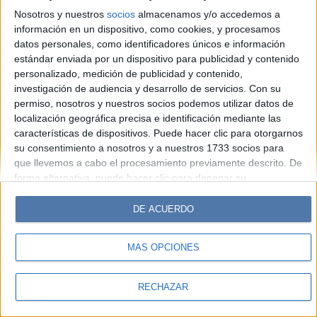
Hombre
Weekend
Parabrisas
Supercampo
Nosotros y nuestros
socios
almacenamos y/o accedemos a
Look
Luz
Mía
Lunateen
Break
BATimes
información en un dispositivo, como cookies, y procesamos
datos personales, como identificadores únicos e información
estándar enviada por un dispositivo para publicidad y contenido
© Perfil.com 2006-2019 - Todos los derechos reservados
personalizado, medición de publicidad y contenido,
Registro de Propiedad Intelectual: Nro. 5346433
investigación de audiencia y desarrollo de servicios.
Con su
permiso, nosotros y nuestros socios podemos utilizar datos de
localización geográfica precisa e identificación mediante las
características de dispositivos. Puede hacer clic para otorgarnos
su consentimiento a nosotros y a nuestros 1733 socios para
que llevemos a cabo el procesamiento previamente descrito. De
forma alternativa, puede hacer clic para denegar su
consentimiento o acceder a información más detallada y
cambiar sus preferencias antes de otorgar su consentimiento.
DE ACUERDO
Tenga en cuenta que algún procesamiento de sus datos
personales puede no requerir de su consentimiento, pero usted
MÁS OPCIONES
tiene el derecho de rechazar tal procesamiento. Sus
preferencias se aplicarán solo a este sitio web. Puede cambiar
sus preferencias o retirar su consentimiento en cualquier
RECHAZAR
momento volviendo a este sitio y haciendo clic en el botón
"Privacidad" en la parte inferior de la página web.