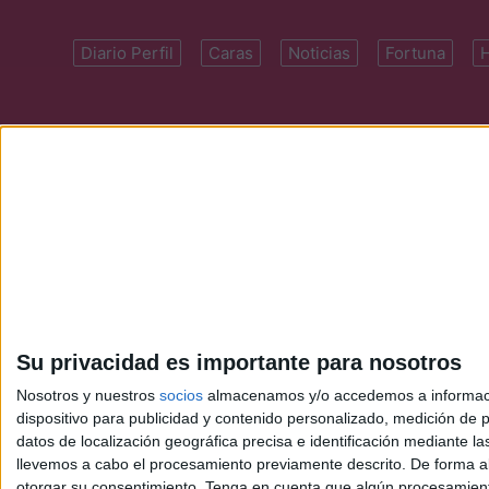
Diario Perfil
Caras
Noticias
Fortuna
Domicilio: Cal
Su privacidad es importante para nosotros
Nosotros y nuestros
socios
almacenamos y/o accedemos a información
dispositivo para publicidad y contenido personalizado, medición de pu
datos de localización geográfica precisa e identificación mediante l
llevemos a cabo el procesamiento previamente descrito. De forma al
otorgar su consentimiento.
Tenga en cuenta que algún procesamiento