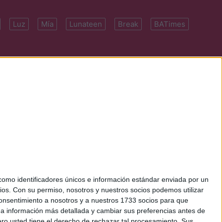
Luz
Mía
Lunateen
Break
BATimes
 7091-4922 | E-
mo identificadores únicos e información estándar enviada por un
ios.
Con su permiso, nosotros y nuestros socios podemos utilizar
 consentimiento a nosotros y a nuestros 1733 socios para que
 a información más detallada y cambiar sus preferencias antes de
o usted tiene el derecho de rechazar tal procesamiento. Sus