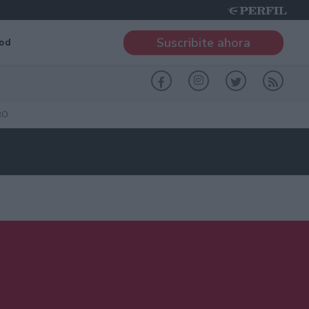
Suscribite ahora
od
RO