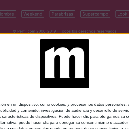
Hombre
Weekend
Parabrisas
Supercampo
Look
© Perfil.com 2006-2019 - Todos los derechos reservados
Registro de Propiedad Intelectual: Nro. 5346433
ifornia 2715, C1289ABI, CABA, Argentina | Tel: (5411) 7091-4921 | (5411)
mail:
perfilcom@perfil.com
| Propietario: Diario Perfil S.A.
 en un dispositivo, como cookies, y procesamos datos personales, co
blicidad y contenido, investigación de audiencia y desarrollo de servic
as características de dispositivos. Puede hacer clic para otorgarnos su
ternativa, puede hacer clic para denegar su consentimiento o acceder
 de sus datos personales puede no requerir de su consentimiento, per