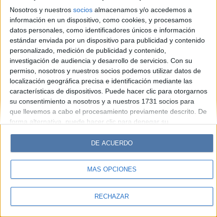
Look
Luz
Mía
Lunateen
Break
BATimes
Nosotros y nuestros
socios
almacenamos y/o accedemos a
información en un dispositivo, como cookies, y procesamos
© Perfil.com 2006-2019 - Todos los derechos reservados
datos personales, como identificadores únicos e información
Registro de Propiedad Intelectual: Nro. 5346433
estándar enviada por un dispositivo para publicidad y contenido
personalizado, medición de publicidad y contenido,
investigación de audiencia y desarrollo de servicios.
Con su
permiso, nosotros y nuestros socios podemos utilizar datos de
localización geográfica precisa e identificación mediante las
características de dispositivos. Puede hacer clic para otorgarnos
su consentimiento a nosotros y a nuestros 1731 socios para
que llevemos a cabo el procesamiento previamente descrito. De
forma alternativa, puede hacer clic para denegar su
consentimiento o acceder a información más detallada y
cambiar sus preferencias antes de otorgar su consentimiento.
DE ACUERDO
Tenga en cuenta que algún procesamiento de sus datos
personales puede no requerir de su consentimiento, pero usted
MÁS OPCIONES
tiene el derecho de rechazar tal procesamiento. Sus
preferencias se aplicarán solo a este sitio web. Puede cambiar
sus preferencias o retirar su consentimiento en cualquier
RECHAZAR
momento volviendo a este sitio y haciendo clic en el botón
"Privacidad" en la parte inferior de la página web.