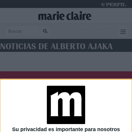
Thursday 6 de August de 2026
NOTICIAS DE ALBERTO AJAKA
Diario Perfil
Caras
Noticias
Fortuna
Hombre
Weekend
Parabrisas
Supercampo
Su privacidad es importante para nosotros