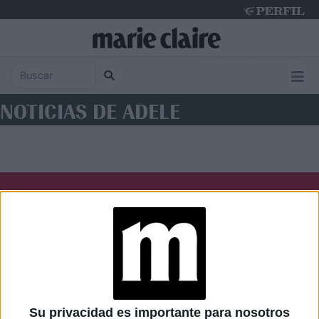
Friday 7 de August de 2026
NOTICIAS DE ADELE
Diario Perfil
Caras
Noticias
Fortuna
Hombre
Weekend
Parabrisas
Supercampo
Su privacidad es importante para nosotros