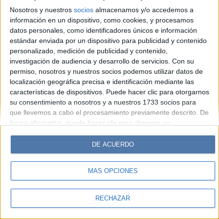
Look
Luz
Mía
Lunateen
Break
BATimes
Nosotros y nuestros
socios
almacenamos y/o accedemos a
información en un dispositivo, como cookies, y procesamos
© Perfil.com 2006-2019 - Todos los derechos reservados
datos personales, como identificadores únicos e información
Registro de Propiedad Intelectual: Nro. 5346433
estándar enviada por un dispositivo para publicidad y contenido
personalizado, medición de publicidad y contenido,
investigación de audiencia y desarrollo de servicios.
Con su
permiso, nosotros y nuestros socios podemos utilizar datos de
localización geográfica precisa e identificación mediante las
características de dispositivos. Puede hacer clic para otorgarnos
su consentimiento a nosotros y a nuestros 1733 socios para
que llevemos a cabo el procesamiento previamente descrito. De
forma alternativa, puede hacer clic para denegar su
consentimiento o acceder a información más detallada y
cambiar sus preferencias antes de otorgar su consentimiento.
DE ACUERDO
Tenga en cuenta que algún procesamiento de sus datos
personales puede no requerir de su consentimiento, pero usted
MÁS OPCIONES
tiene el derecho de rechazar tal procesamiento. Sus
preferencias se aplicarán solo a este sitio web. Puede cambiar
sus preferencias o retirar su consentimiento en cualquier
RECHAZAR
momento volviendo a este sitio y haciendo clic en el botón
"Privacidad" en la parte inferior de la página web.