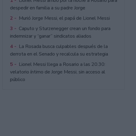
1 -
Lionel Messi arribó por la noche a Rosario para
despedir en familia a su padre Jorge
2 -
Murió Jorge Messi, el papá de Lionel Messi
3 -
Caputo y Sturzenegger crean un fondo para
indemnizar y “ganar” sindicatos aliados
4 -
La Rosada busca culpables después de la
derrota en el Senado y recalcula su estrategia
5 -
Lionel Messi llega a Rosario a las 20.30:
velatorio íntimo de Jorge Messi, sin acceso al
público