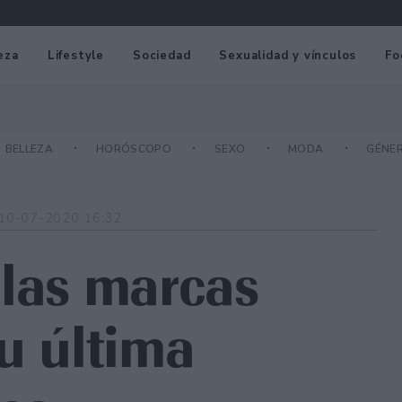
eza
Lifestyle
Sociedad
Sexualidad y vínculos
Fo
BELLEZA
HORÓSCOPO
SEXO
MODA
GÉNE
10-07-2020 16:32
 las marcas
u última