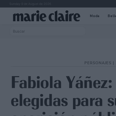
Sunday 9 de August de 2026
Moda
Bell
PERSONAJES |
Fabiola Yáñez:
elegidas para s