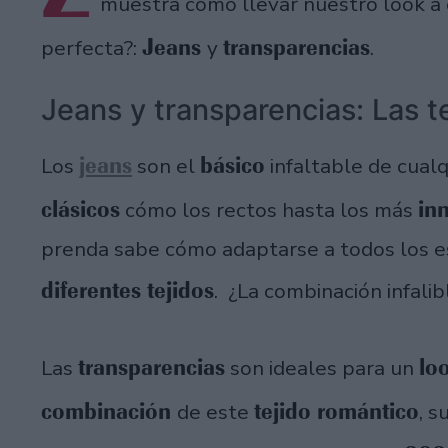
muestra cómo llevar nuestro look a 
Jeans
transparencias
perfecta?:
y
.
Jeans y transparencias: Las t
jeans
básico
Los
son el
infaltable de cual
clásicos
in
cómo los rectos hasta los más
prenda sabe cómo adaptarse a todos los es
diferentes tejidos
. ¿La combinación infalib
transparencias
lo
Las
son ideales para un
combinación
tejido romántico
de este
, s