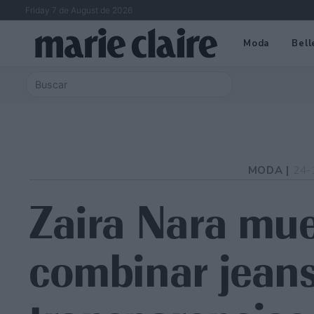
Friday 7 de August de 2026
Moda
Bell
MODA |
24-
Zaira Nara mu
combinar jeans