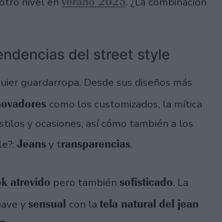
verano 2025
otro nivel en
. ¿La combinación
endencias del street style
quier guardarropa. Desde sus diseños más
novadores
como los customizados, la mítica
tilos y ocasiones, así cómo también a los
Jeans
ransparencias
le?:
y t
.
ok atrevido
sofisticado
pero también
. La
sensual
tela natural del jean
uave y
con la