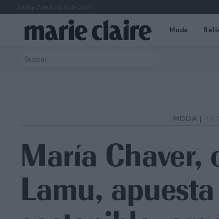
Friday 7 de August de 2026
Moda
Bell
MODA |
28-
María Chaver, 
Lamu, apuesta