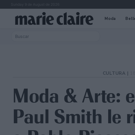
Sunday 9 de August de 2026
Moda
Bell
CULTURA |
1
Moda & Arte: e
Paul Smith le 