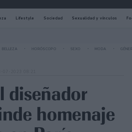
eza
Lifestyle
Sociedad
Sexualidad y vínculos
Fo
BELLEZA
HORÓSCOPO
SEXO
MODA
GÉNE
8-07-2023 08:21
l diseñador
rinde homenaje