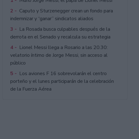
1 -
Murió Jorge Messi, el papá de Lionel Messi
2 -
Caputo y Sturzenegger crean un fondo para
indemnizar y “ganar” sindicatos aliados
3 -
La Rosada busca culpables después de la
derrota en el Senado y recalcula su estrategia
4 -
Lionel Messi llega a Rosario a las 20.30:
velatorio íntimo de Jorge Messi, sin acceso al
público
5 -
Los aviones F 16 sobrevolarán el centro
porteño y el lunes participarán de la celebración
de la Fuerza Aérea