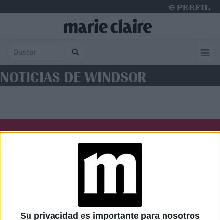
Saturday 8 de August de 2026
NOTICIAS DE WINDSOR
Diario Perfil
Caras
Noticias
Fortuna
Hombre
Weekend
Parabrisas
Supercampo
Su privacidad es importante para nosotros