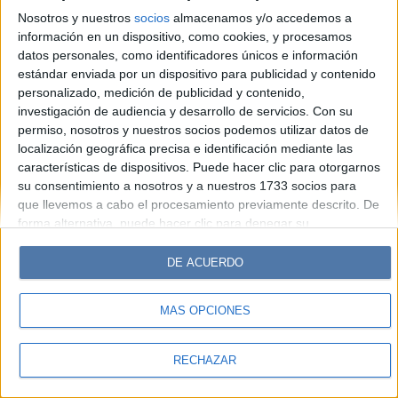
Look
Luz
Mía
Lunateen
Break
BATimes
Nosotros y nuestros
socios
almacenamos y/o accedemos a
información en un dispositivo, como cookies, y procesamos
© Perfil.com 2006-2019 - Todos los derechos reservados
datos personales, como identificadores únicos e información
Registro de Propiedad Intelectual: Nro. 5346433
estándar enviada por un dispositivo para publicidad y contenido
personalizado, medición de publicidad y contenido,
investigación de audiencia y desarrollo de servicios.
Con su
permiso, nosotros y nuestros socios podemos utilizar datos de
localización geográfica precisa e identificación mediante las
características de dispositivos. Puede hacer clic para otorgarnos
su consentimiento a nosotros y a nuestros 1733 socios para
que llevemos a cabo el procesamiento previamente descrito. De
forma alternativa, puede hacer clic para denegar su
consentimiento o acceder a información más detallada y
cambiar sus preferencias antes de otorgar su consentimiento.
DE ACUERDO
Tenga en cuenta que algún procesamiento de sus datos
personales puede no requerir de su consentimiento, pero usted
MÁS OPCIONES
tiene el derecho de rechazar tal procesamiento. Sus
preferencias se aplicarán solo a este sitio web. Puede cambiar
sus preferencias o retirar su consentimiento en cualquier
RECHAZAR
momento volviendo a este sitio y haciendo clic en el botón
"Privacidad" en la parte inferior de la página web.