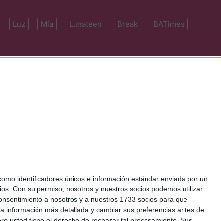
Luz
Mía
Lunateen
Break
BATimes
 7091-4922 | E-
mo identificadores únicos e información estándar enviada por un
ios.
Con su permiso, nosotros y nuestros socios podemos utilizar
 consentimiento a nosotros y a nuestros 1733 socios para que
 a información más detallada y cambiar sus preferencias antes de
o usted tiene el derecho de rechazar tal procesamiento. Sus