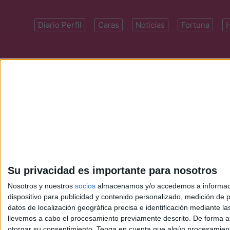
Diario Perfil
Caras
Noticias
Fortuna
Domicilio: Cal
Su privacidad es importante para nosotros
Nosotros y nuestros
socios
almacenamos y/o accedemos a información
dispositivo para publicidad y contenido personalizado, medición de pu
datos de localización geográfica precisa e identificación mediante l
llevemos a cabo el procesamiento previamente descrito. De forma al
otorgar su consentimiento.
Tenga en cuenta que algún procesamiento