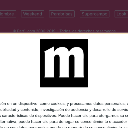
Hombre
Weekend
Parabrisas
Supercampo
Look
© Perfil.com 2006-2019 - Todos los derechos reservados
Registro de Propiedad Intelectual: Nro. 5346433
ifornia 2715, C1289ABI, CABA, Argentina | Tel: (5411) 7091-4921 | (5411)
mail:
perfilcom@perfil.com
| Propietario: Diario Perfil S.A.
 en un dispositivo, como cookies, y procesamos datos personales, co
blicidad y contenido, investigación de audiencia y desarrollo de servic
as características de dispositivos. Puede hacer clic para otorgarnos su
ternativa, puede hacer clic para denegar su consentimiento o acceder
 de sus datos personales puede no requerir de su consentimiento, per