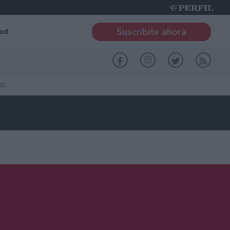
Suscribite ahora
od
RO