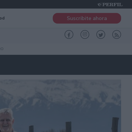
Suscribite ahora
od
RO