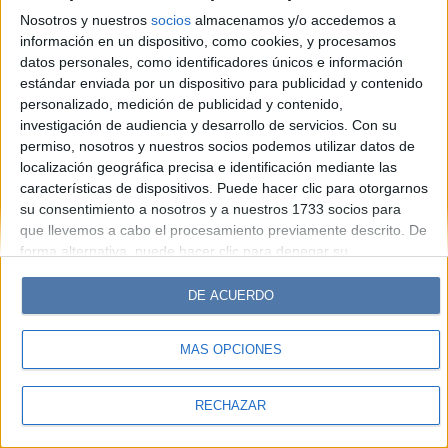
Hombre
Weekend
Parabrisas
Supercampo
Nosotros y nuestros
socios
almacenamos y/o accedemos a
Look
Luz
Mía
Lunateen
Break
BATimes
información en un dispositivo, como cookies, y procesamos
datos personales, como identificadores únicos e información
estándar enviada por un dispositivo para publicidad y contenido
© Perfil.com 2006-2019 - Todos los derechos reservados
personalizado, medición de publicidad y contenido,
Registro de Propiedad Intelectual: Nro. 5346433
investigación de audiencia y desarrollo de servicios.
Con su
permiso, nosotros y nuestros socios podemos utilizar datos de
localización geográfica precisa e identificación mediante las
características de dispositivos. Puede hacer clic para otorgarnos
su consentimiento a nosotros y a nuestros 1733 socios para
que llevemos a cabo el procesamiento previamente descrito. De
forma alternativa, puede hacer clic para denegar su
consentimiento o acceder a información más detallada y
cambiar sus preferencias antes de otorgar su consentimiento.
DE ACUERDO
Tenga en cuenta que algún procesamiento de sus datos
personales puede no requerir de su consentimiento, pero usted
MÁS OPCIONES
tiene el derecho de rechazar tal procesamiento. Sus
preferencias se aplicarán solo a este sitio web. Puede cambiar
sus preferencias o retirar su consentimiento en cualquier
RECHAZAR
momento volviendo a este sitio y haciendo clic en el botón
"Privacidad" en la parte inferior de la página web.