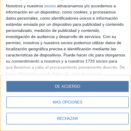
Look
Luz
Mía
Lunateen
Break
BATimes
Nosotros y nuestros
socios
almacenamos y/o accedemos a
información en un dispositivo, como cookies, y procesamos
© Perfil.com 2006-2019 - Todos los derechos reservados
datos personales, como identificadores únicos e información
Registro de Propiedad Intelectual: Nro. 5346433
estándar enviada por un dispositivo para publicidad y contenido
personalizado, medición de publicidad y contenido,
investigación de audiencia y desarrollo de servicios.
Con su
permiso, nosotros y nuestros socios podemos utilizar datos de
localización geográfica precisa e identificación mediante las
características de dispositivos. Puede hacer clic para otorgarnos
su consentimiento a nosotros y a nuestros 1733 socios para
que llevemos a cabo el procesamiento previamente descrito. De
forma alternativa, puede hacer clic para denegar su
consentimiento o acceder a información más detallada y
cambiar sus preferencias antes de otorgar su consentimiento.
DE ACUERDO
Tenga en cuenta que algún procesamiento de sus datos
personales puede no requerir de su consentimiento, pero usted
MÁS OPCIONES
tiene el derecho de rechazar tal procesamiento. Sus
preferencias se aplicarán solo a este sitio web. Puede cambiar
sus preferencias o retirar su consentimiento en cualquier
RECHAZAR
momento volviendo a este sitio y haciendo clic en el botón
"Privacidad" en la parte inferior de la página web.