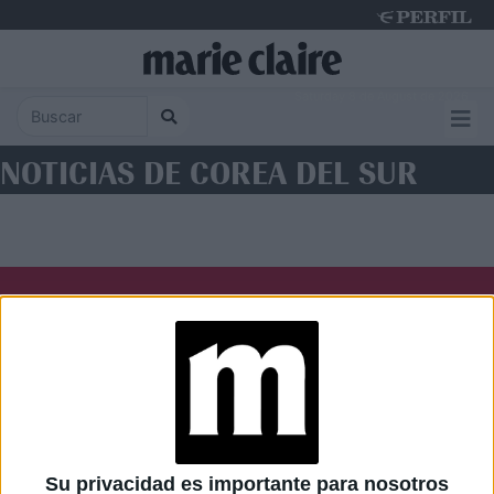
Saturday 8 de August de 2026
NOTICIAS DE COREA DEL SUR
Diario Perfil
Caras
Noticias
Fortuna
Hombre
Weekend
Parabrisas
Supercampo
Su privacidad es importante para nosotros