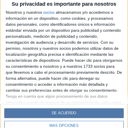
Su privacidad es importante para nosotros
Chelsea que la consagra
Nosotros y nuestros
socios
almacenamos y/o accedemos a
como it girl
información en un dispositivo, como cookies, y procesamos
datos personales, como identificadores únicos e información
estándar enviada por un dispositivo para publicidad y contenido
Espacio Publicitario
personalizado, medición de publicidad y contenido,
investigación de audiencia y desarrollo de servicios.
Con su
permiso, nosotros y nuestros socios podemos utilizar datos de
localización geográfica precisa e identificación mediante las
características de dispositivos. Puede hacer clic para otorgarnos
su consentimiento a nosotros y a nuestros 1733 socios para
que llevemos a cabo el procesamiento previamente descrito. De
forma alternativa, puede hacer clic para denegar su
consentimiento o acceder a información más detallada y
cambiar sus preferencias antes de otorgar su consentimiento.
Diario Perfil
Caras
Noticias
Fortuna
Tenga en cuenta que algún procesamiento de sus datos
personales puede no requerir de su consentimiento, pero usted
Hombre
Weekend
Parabrisas
Supercampo
tiene el derecho de rechazar tal procesamiento. Sus
Look
Luz
Mía
Lunateen
Break
BATimes
DE ACUERDO
preferencias se aplicarán solo a este sitio web. Puede cambiar
sus preferencias o retirar su consentimiento en cualquier
MÁS OPCIONES
momento volviendo a este sitio y haciendo clic en el botón