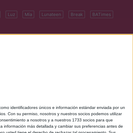
Luz
Mía
Lunateen
Break
BATimes
 7091-4922 | E-
mo identificadores únicos e información estándar enviada por un
ios.
Con su permiso, nosotros y nuestros socios podemos utilizar
 consentimiento a nosotros y a nuestros 1733 socios para que
 a información más detallada y cambiar sus preferencias antes de
o usted tiene el derecho de rechazar tal procesamiento. Sus