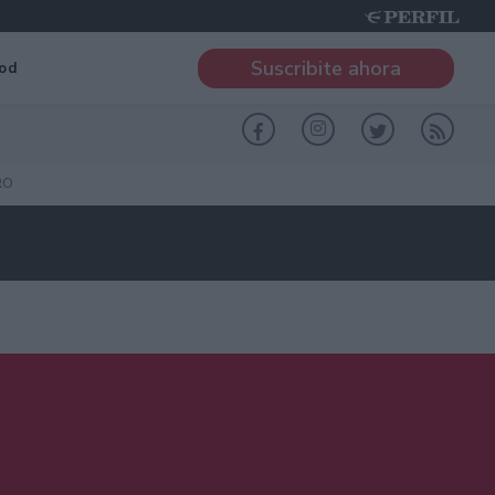
Suscribite ahora
od
RO