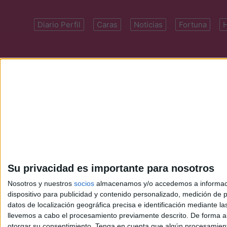
Diario Perfil
Caras
Noticias
Fortuna
Domicilio: Cal
Su privacidad es importante para nosotros
Nosotros y nuestros
socios
almacenamos y/o accedemos a información
dispositivo para publicidad y contenido personalizado, medición de pu
datos de localización geográfica precisa e identificación mediante l
llevemos a cabo el procesamiento previamente descrito. De forma al
otorgar su consentimiento.
Tenga en cuenta que algún procesamiento