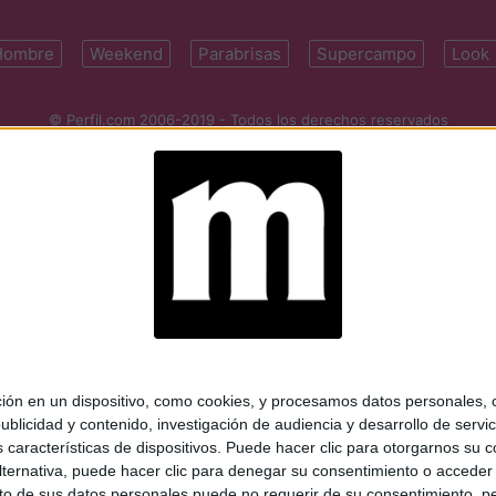
Hombre
Weekend
Parabrisas
Supercampo
Look
© Perfil.com 2006-2019 - Todos los derechos reservados
Registro de Propiedad Intelectual: Nro. 5346433
ifornia 2715, C1289ABI, CABA, Argentina | Tel: (5411) 7091-4921 | (5411)
mail:
perfilcom@perfil.com
| Propietario: Diario Perfil S.A.
 en un dispositivo, como cookies, y procesamos datos personales, co
blicidad y contenido, investigación de audiencia y desarrollo de servic
as características de dispositivos. Puede hacer clic para otorgarnos su
ternativa, puede hacer clic para denegar su consentimiento o acceder
 de sus datos personales puede no requerir de su consentimiento, per