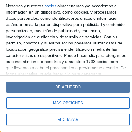
Hombre
Weekend
Parabrisas
Supercampo
Nosotros y nuestros
socios
almacenamos y/o accedemos a
Look
Luz
Mía
Lunateen
Break
BATimes
información en un dispositivo, como cookies, y procesamos
datos personales, como identificadores únicos e información
estándar enviada por un dispositivo para publicidad y contenido
© Perfil.com 2006-2019 - Todos los derechos reservados
personalizado, medición de publicidad y contenido,
Registro de Propiedad Intelectual: Nro. 5346433
investigación de audiencia y desarrollo de servicios.
Con su
permiso, nosotros y nuestros socios podemos utilizar datos de
localización geográfica precisa e identificación mediante las
características de dispositivos. Puede hacer clic para otorgarnos
su consentimiento a nosotros y a nuestros 1733 socios para
que llevemos a cabo el procesamiento previamente descrito. De
forma alternativa, puede hacer clic para denegar su
consentimiento o acceder a información más detallada y
cambiar sus preferencias antes de otorgar su consentimiento.
DE ACUERDO
Tenga en cuenta que algún procesamiento de sus datos
personales puede no requerir de su consentimiento, pero usted
MÁS OPCIONES
tiene el derecho de rechazar tal procesamiento. Sus
preferencias se aplicarán solo a este sitio web. Puede cambiar
sus preferencias o retirar su consentimiento en cualquier
RECHAZAR
momento volviendo a este sitio y haciendo clic en el botón
"Privacidad" en la parte inferior de la página web.