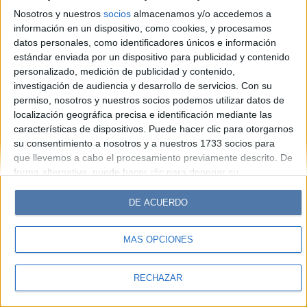
Hombre
Weekend
Parabrisas
Supercampo
Nosotros y nuestros
socios
almacenamos y/o accedemos a
Look
Luz
Mía
Lunateen
Break
BATimes
información en un dispositivo, como cookies, y procesamos
datos personales, como identificadores únicos e información
estándar enviada por un dispositivo para publicidad y contenido
© Perfil.com 2006-2019 - Todos los derechos reservados
personalizado, medición de publicidad y contenido,
Registro de Propiedad Intelectual: Nro. 5346433
investigación de audiencia y desarrollo de servicios.
Con su
permiso, nosotros y nuestros socios podemos utilizar datos de
localización geográfica precisa e identificación mediante las
características de dispositivos. Puede hacer clic para otorgarnos
su consentimiento a nosotros y a nuestros 1733 socios para
que llevemos a cabo el procesamiento previamente descrito. De
forma alternativa, puede hacer clic para denegar su
consentimiento o acceder a información más detallada y
cambiar sus preferencias antes de otorgar su consentimiento.
DE ACUERDO
Tenga en cuenta que algún procesamiento de sus datos
personales puede no requerir de su consentimiento, pero usted
MÁS OPCIONES
tiene el derecho de rechazar tal procesamiento. Sus
preferencias se aplicarán solo a este sitio web. Puede cambiar
sus preferencias o retirar su consentimiento en cualquier
RECHAZAR
momento volviendo a este sitio y haciendo clic en el botón
"Privacidad" en la parte inferior de la página web.