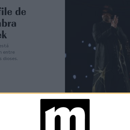
ile de
mbra
ek
está
n entre
s dioses.