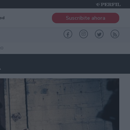
Suscribite ahora
od
RO
K