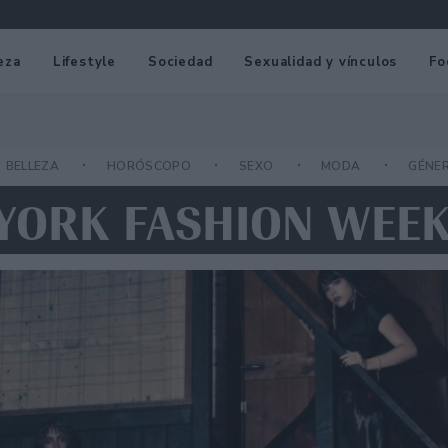
eza
Lifestyle
Sociedad
Sexualidad y vínculos
Fo
BELLEZA
HORÓSCOPO
SEXO
MODA
GÉNE
 YORK FASHION WEE