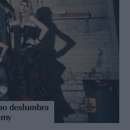
ano deslumbra
emy