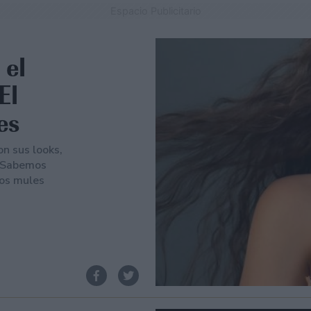
Espacio Publicitario
 el
El
es
n sus looks,
. Sabemos
los mules