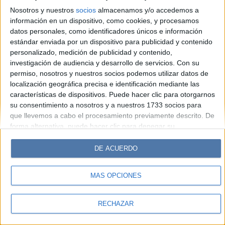
Hombre
Weekend
Parabrisas
Supercampo
Nosotros y nuestros
socios
almacenamos y/o accedemos a
Look
Luz
Mía
Lunateen
Break
BATimes
información en un dispositivo, como cookies, y procesamos
datos personales, como identificadores únicos e información
estándar enviada por un dispositivo para publicidad y contenido
© Perfil.com 2006-2019 - Todos los derechos reservados
personalizado, medición de publicidad y contenido,
Registro de Propiedad Intelectual: Nro. 5346433
investigación de audiencia y desarrollo de servicios.
Con su
permiso, nosotros y nuestros socios podemos utilizar datos de
localización geográfica precisa e identificación mediante las
características de dispositivos. Puede hacer clic para otorgarnos
su consentimiento a nosotros y a nuestros 1733 socios para
que llevemos a cabo el procesamiento previamente descrito. De
forma alternativa, puede hacer clic para denegar su
consentimiento o acceder a información más detallada y
cambiar sus preferencias antes de otorgar su consentimiento.
DE ACUERDO
Tenga en cuenta que algún procesamiento de sus datos
personales puede no requerir de su consentimiento, pero usted
MÁS OPCIONES
tiene el derecho de rechazar tal procesamiento. Sus
preferencias se aplicarán solo a este sitio web. Puede cambiar
sus preferencias o retirar su consentimiento en cualquier
RECHAZAR
momento volviendo a este sitio y haciendo clic en el botón
"Privacidad" en la parte inferior de la página web.