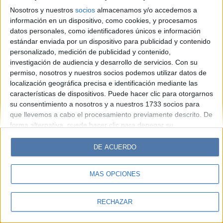
Hombre
Weekend
Parabrisas
Supercampo
Nosotros y nuestros
socios
almacenamos y/o accedemos a
Look
Luz
Mía
Lunateen
Break
BATimes
información en un dispositivo, como cookies, y procesamos
datos personales, como identificadores únicos e información
estándar enviada por un dispositivo para publicidad y contenido
© Perfil.com 2006-2019 - Todos los derechos reservados
personalizado, medición de publicidad y contenido,
Registro de Propiedad Intelectual: Nro. 5346433
investigación de audiencia y desarrollo de servicios.
Con su
permiso, nosotros y nuestros socios podemos utilizar datos de
localización geográfica precisa e identificación mediante las
características de dispositivos. Puede hacer clic para otorgarnos
su consentimiento a nosotros y a nuestros 1733 socios para
que llevemos a cabo el procesamiento previamente descrito. De
forma alternativa, puede hacer clic para denegar su
consentimiento o acceder a información más detallada y
cambiar sus preferencias antes de otorgar su consentimiento.
DE ACUERDO
Tenga en cuenta que algún procesamiento de sus datos
personales puede no requerir de su consentimiento, pero usted
MÁS OPCIONES
tiene el derecho de rechazar tal procesamiento. Sus
preferencias se aplicarán solo a este sitio web. Puede cambiar
sus preferencias o retirar su consentimiento en cualquier
RECHAZAR
momento volviendo a este sitio y haciendo clic en el botón
"Privacidad" en la parte inferior de la página web.