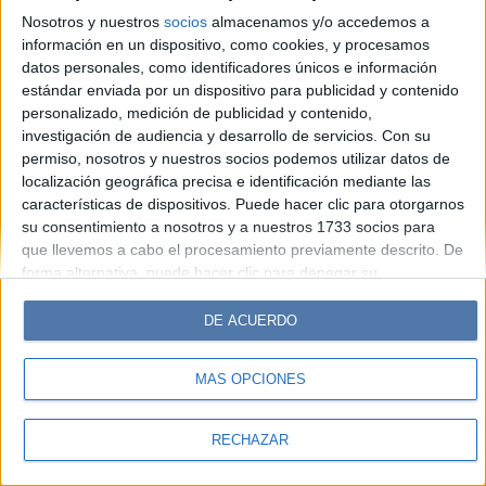
Hombre
Weekend
Parabrisas
Supercampo
Nosotros y nuestros
socios
almacenamos y/o accedemos a
Look
Luz
Mía
Lunateen
Break
BATimes
información en un dispositivo, como cookies, y procesamos
datos personales, como identificadores únicos e información
estándar enviada por un dispositivo para publicidad y contenido
© Perfil.com 2006-2019 - Todos los derechos reservados
personalizado, medición de publicidad y contenido,
Registro de Propiedad Intelectual: Nro. 5346433
investigación de audiencia y desarrollo de servicios.
Con su
permiso, nosotros y nuestros socios podemos utilizar datos de
localización geográfica precisa e identificación mediante las
características de dispositivos. Puede hacer clic para otorgarnos
su consentimiento a nosotros y a nuestros 1733 socios para
que llevemos a cabo el procesamiento previamente descrito. De
forma alternativa, puede hacer clic para denegar su
consentimiento o acceder a información más detallada y
cambiar sus preferencias antes de otorgar su consentimiento.
DE ACUERDO
Tenga en cuenta que algún procesamiento de sus datos
personales puede no requerir de su consentimiento, pero usted
MÁS OPCIONES
tiene el derecho de rechazar tal procesamiento. Sus
preferencias se aplicarán solo a este sitio web. Puede cambiar
sus preferencias o retirar su consentimiento en cualquier
RECHAZAR
momento volviendo a este sitio y haciendo clic en el botón
"Privacidad" en la parte inferior de la página web.