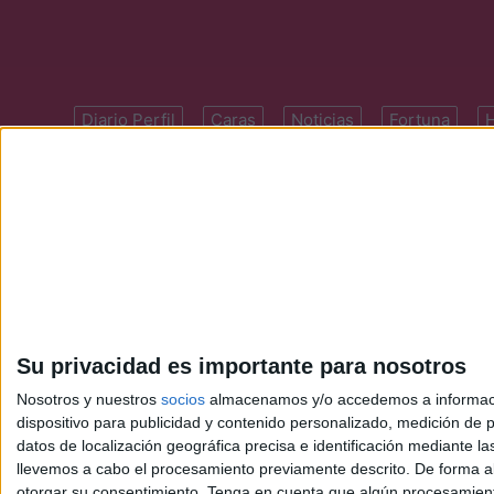
Diario Perfil
Caras
Noticias
Fortuna
Domicilio: Cal
Su privacidad es importante para nosotros
Nosotros y nuestros
socios
almacenamos y/o accedemos a información
dispositivo para publicidad y contenido personalizado, medición de pu
datos de localización geográfica precisa e identificación mediante l
llevemos a cabo el procesamiento previamente descrito. De forma al
otorgar su consentimiento.
Tenga en cuenta que algún procesamiento