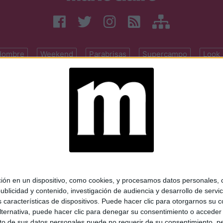
Hombre
Weekend
Parabrisas
Supercampo
Look
© Perfil.com 2006-2019 - Todos los derechos reservados
Registro de Propiedad Intelectual: Nro. 5346433
ifornia 2715, C1289ABI, CABA, Argentina | Tel: (5411) 7091-4921 | (5411)
mail:
perfilcom@perfil.com
| Propietario: Diario Perfil S.A.
 en un dispositivo, como cookies, y procesamos datos personales, co
blicidad y contenido, investigación de audiencia y desarrollo de servic
as características de dispositivos. Puede hacer clic para otorgarnos su
ternativa, puede hacer clic para denegar su consentimiento o acceder
 de sus datos personales puede no requerir de su consentimiento, per