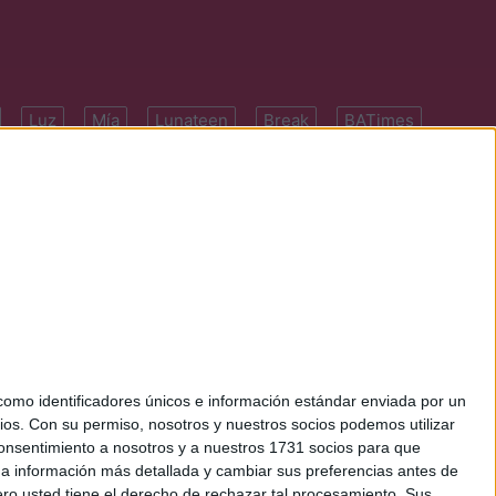
Luz
Mía
Lunateen
Break
BATimes
 7091-4922 | E-
mo identificadores únicos e información estándar enviada por un
ios.
Con su permiso, nosotros y nuestros socios podemos utilizar
 consentimiento a nosotros y a nuestros 1731 socios para que
 a información más detallada y cambiar sus preferencias antes de
o usted tiene el derecho de rechazar tal procesamiento. Sus