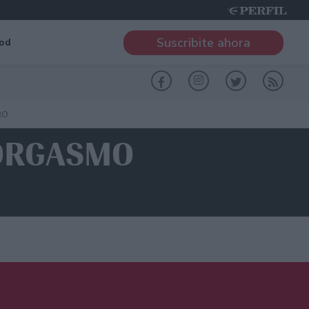
Suscribite ahora
od
RO
 ORGASMO