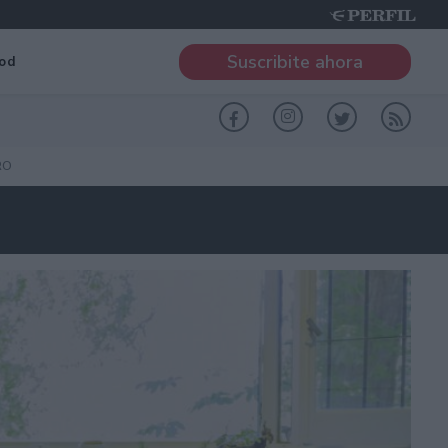
Suscribite ahora
od
RO