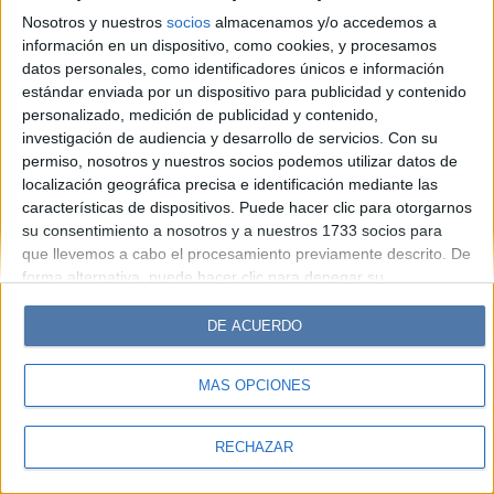
Look
Luz
Mía
Lunateen
Break
BATimes
Nosotros y nuestros
socios
almacenamos y/o accedemos a
información en un dispositivo, como cookies, y procesamos
© Perfil.com 2006-2019 - Todos los derechos reservados
datos personales, como identificadores únicos e información
Registro de Propiedad Intelectual: Nro. 5346433
estándar enviada por un dispositivo para publicidad y contenido
personalizado, medición de publicidad y contenido,
investigación de audiencia y desarrollo de servicios.
Con su
permiso, nosotros y nuestros socios podemos utilizar datos de
localización geográfica precisa e identificación mediante las
características de dispositivos. Puede hacer clic para otorgarnos
su consentimiento a nosotros y a nuestros 1733 socios para
que llevemos a cabo el procesamiento previamente descrito. De
forma alternativa, puede hacer clic para denegar su
consentimiento o acceder a información más detallada y
cambiar sus preferencias antes de otorgar su consentimiento.
DE ACUERDO
Tenga en cuenta que algún procesamiento de sus datos
personales puede no requerir de su consentimiento, pero usted
MÁS OPCIONES
tiene el derecho de rechazar tal procesamiento. Sus
preferencias se aplicarán solo a este sitio web. Puede cambiar
sus preferencias o retirar su consentimiento en cualquier
RECHAZAR
momento volviendo a este sitio y haciendo clic en el botón
"Privacidad" en la parte inferior de la página web.