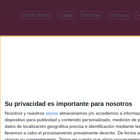
Diario Perfil
Caras
Noticias
Fortuna
Domicilio: Cal
Su privacidad es importante para nosotros
Nosotros y nuestros
socios
almacenamos y/o accedemos a información
dispositivo para publicidad y contenido personalizado, medición de pu
datos de localización geográfica precisa e identificación mediante l
llevemos a cabo el procesamiento previamente descrito. De forma al
otorgar su consentimiento.
Tenga en cuenta que algún procesamiento