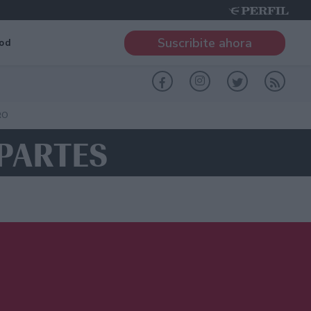
Suscribite ahora
od
RO
 PARTES