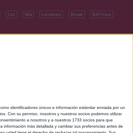
Luz
Mía
Lunateen
Break
BATimes
 7091-4922 | E-
mo identificadores únicos e información estándar enviada por un
ios.
Con su permiso, nosotros y nuestros socios podemos utilizar
 consentimiento a nosotros y a nuestros 1733 socios para que
 a información más detallada y cambiar sus preferencias antes de
o usted tiene el derecho de rechazar tal procesamiento. Sus