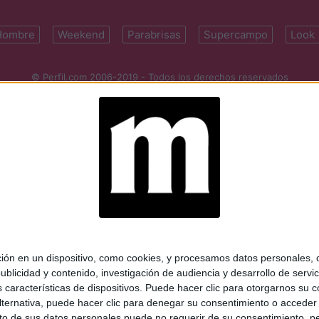
Hombre
Weekend
Parabrisas
Supercampo
Look
© Perfil.com 2006-2019 - Todos los derechos reservados
Registro de Propiedad Intelectual: Nro. 5346433
ifornia 2715, C1289ABI, CABA, Argentina | Tel: (5411) 7091-4921 | (5411)
mail:
perfilcom@perfil.com
| Propietario: Diario Perfil S.A.
 en un dispositivo, como cookies, y procesamos datos personales, co
blicidad y contenido, investigación de audiencia y desarrollo de servic
as características de dispositivos. Puede hacer clic para otorgarnos su
ternativa, puede hacer clic para denegar su consentimiento o acceder
 de sus datos personales puede no requerir de su consentimiento, per