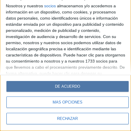
Look
Luz
Mía
Lunateen
Break
BATimes
Nosotros y nuestros
socios
almacenamos y/o accedemos a
información en un dispositivo, como cookies, y procesamos
© Perfil.com 2006-2019 - Todos los derechos reservados
datos personales, como identificadores únicos e información
Registro de Propiedad Intelectual: Nro. 5346433
estándar enviada por un dispositivo para publicidad y contenido
personalizado, medición de publicidad y contenido,
investigación de audiencia y desarrollo de servicios.
Con su
permiso, nosotros y nuestros socios podemos utilizar datos de
localización geográfica precisa e identificación mediante las
características de dispositivos. Puede hacer clic para otorgarnos
su consentimiento a nosotros y a nuestros 1733 socios para
que llevemos a cabo el procesamiento previamente descrito. De
forma alternativa, puede hacer clic para denegar su
consentimiento o acceder a información más detallada y
cambiar sus preferencias antes de otorgar su consentimiento.
DE ACUERDO
Tenga en cuenta que algún procesamiento de sus datos
personales puede no requerir de su consentimiento, pero usted
MÁS OPCIONES
tiene el derecho de rechazar tal procesamiento. Sus
preferencias se aplicarán solo a este sitio web. Puede cambiar
sus preferencias o retirar su consentimiento en cualquier
RECHAZAR
momento volviendo a este sitio y haciendo clic en el botón
"Privacidad" en la parte inferior de la página web.