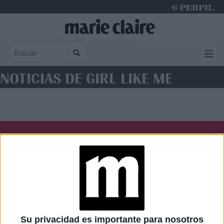
Friday 7 de August de 2026
NOTICIAS DE GIRL LIKE ME
Diario Perfil
Caras
Noticias
Fortuna
Hombre
Weekend
Parabrisas
Supercampo
Su privacidad es importante para nosotros